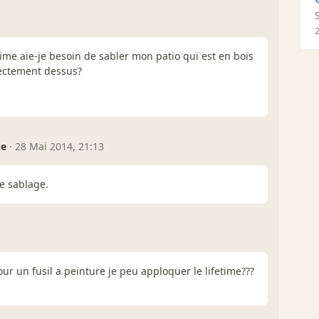
fetime aie-je besoin de sabler mon patio qui est en bois
rectement dessus?
ue
·
28 Mai 2014, 21:13
de sablage.
r un fusil a peinture je peu apploquer le lifetime???