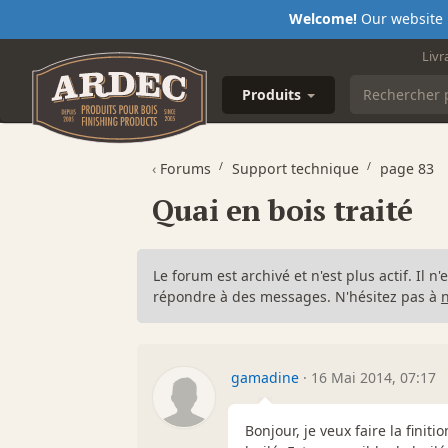
Welcome!
Our website i
Livr
Produits
‹
Forums
Support technique
page 83
Quai en bois traité
Le forum est archivé et n'est plus actif. Il 
répondre à des messages. N'hésitez pas à
gamadine
·
16 Mai 2014, 07:17
Bonjour, je veux faire la finiti