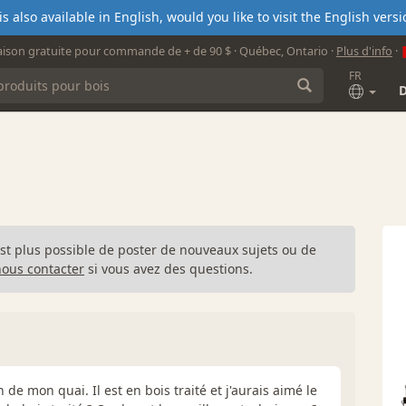
s also available in English, would you like to visit the English ver
aison gratuite pour commande de + de 90 $ · Québec, Ontario ·
Plus d'info
·
FR
n'est plus possible de poster de nouveaux sujets ou de
nous contacter
si vous avez des questions.
on de mon quai. Il est en bois traité et j'aurais aimé le