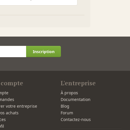
Inscription
 compte
L'entreprise
mpte
À propos
mandes
Documentation
rer votre entreprise
Blog
vos achats
Forum
ces
Contactez-nous
fil