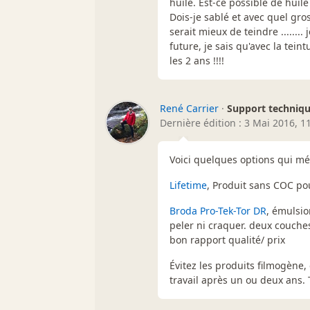
huilé. Est-ce possible de huilé
Dois-je sablé et avec quel gro
serait mieux de teindre .......
future, je sais qu'avec la tei
les 2 ans !!!!
René Carrier
·
Support techniq
Dernière édition : 3 Mai 2016, 1
Voici quelques options qui mér
Lifetime
, Produit sans COC pour 
Broda Pro-Tek-Tor DR
, émulsio
peler ni craquer. deux couche
bon rapport qualité/ prix
Évitez les produits filmogène,
travail après un ou deux ans. 