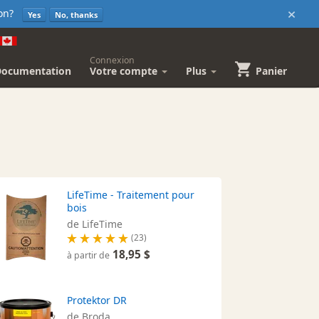
×
sion?
Yes
No, thanks
Connexion
Documentation
Votre compte
Plus
Panier
LifeTime - Traitement pour
bois
de LifeTime
(23)
18,95 $
à partir de
Protektor DR
de Broda