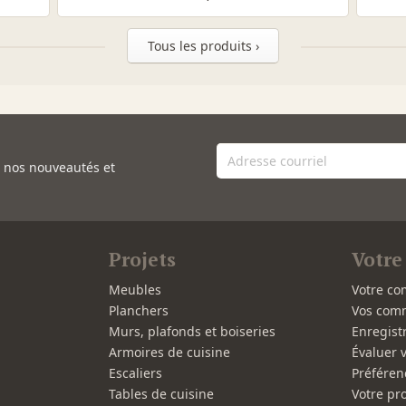
Tous les produits ›
e nos nouveautés et
Projets
Votre
Meubles
Votre co
Planchers
Vos com
Murs, plafonds et boiseries
Enregist
Armoires de cuisine
Évaluer 
Escaliers
Préféren
Tables de cuisine
Votre pro