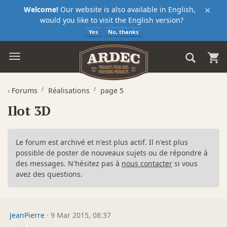
×
Welcome!
Our website is also available in English,
would you like to visit the English version?
Yes
No, thanks
‹
Forums
Réalisations
page 5
Ilot 3D
Le forum est archivé et n'est plus actif. Il n'est plus
possible de poster de nouveaux sujets ou de répondre à
des messages. N'hésitez pas à
nous contacter
si vous
avez des questions.
JeanPierre
·
9 Mar 2015, 08:37