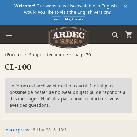
×
Welcome!
Our website is also available in English,
would you like to visit the English version?
Yes
No, thanks
‹
Forums
Support technique
page 70
CL-100
Le forum est archivé et n'est plus actif. Il n'est plus
possible de poster de nouveaux sujets ou de répondre à
des messages. N'hésitez pas à
nous contacter
si vous
avez des questions.
encexpress
·
8 Mar 2016, 13:51