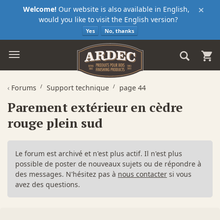
×
Welcome!
Our website is also available in English,
would you like to visit the English version?
Yes
No, thanks
‹
Forums
Support technique
page 44
Parement extérieur en cèdre
rouge plein sud
Le forum est archivé et n'est plus actif. Il n'est plus
possible de poster de nouveaux sujets ou de répondre à
des messages. N'hésitez pas à
nous contacter
si vous
avez des questions.