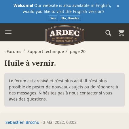
×
Welcome!
Our website is also available in English,
would you like to visit the English version?
Yes
No, thanks
‹
Forums
Support technique
page 20
Huile à vernir.
Le forum est archivé et n'est plus actif. Il n'est plus
possible de poster de nouveaux sujets ou de répondre à
des messages. N'hésitez pas à
nous contacter
si vous
avez des questions.
Sebastien Brochu
·
3 Mai 2022, 03:02