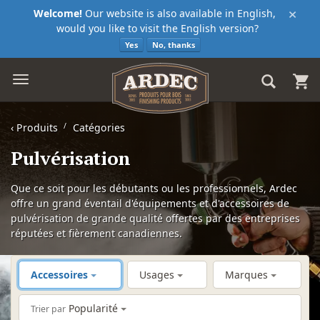
×
Welcome!
Our website is also available in English,
would you like to visit the English version?
Yes
No, thanks
‹
Produits
Catégories
Pulvérisation
Que ce soit pour les débutants ou les professionnels, Ardec
offre un grand éventail d'équipements et d'accessoires de
pulvérisation de grande qualité offertes par des entreprises
réputées et fièrement canadiennes.
Accessoires
Usages
Marques
Popularité
Trier par