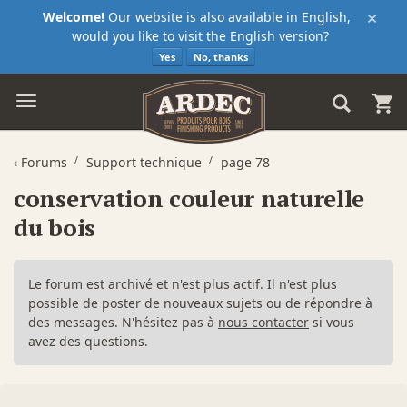
×
Welcome!
Our website is also available in English,
would you like to visit the English version?
Yes
No, thanks
‹
Forums
Support technique
page 78
conservation couleur naturelle
du bois
Le forum est archivé et n'est plus actif. Il n'est plus
possible de poster de nouveaux sujets ou de répondre à
des messages. N'hésitez pas à
nous contacter
si vous
avez des questions.