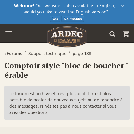
×
Welcome!
Our website is also available in English,
would you like to visit the English version?
Yes
No, thanks
‹
Forums
Support technique
page 138
Comptoir style "bloc de boucher "
érable
Le forum est archivé et n'est plus actif. Il n'est plus
possible de poster de nouveaux sujets ou de répondre à
des messages. N'hésitez pas à
nous contacter
si vous
avez des questions.