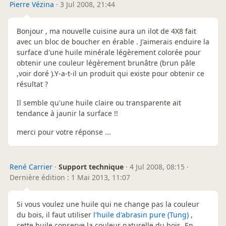
Pierre Vézina
·
3 Jul 2008, 21:44
Bonjour , ma nouvelle cuisine aura un ilot de 4X8 fait
avec un bloc de boucher en érable . J'aimerais enduire la
surface d'une huile minérale légèrement colorée pour
obtenir une couleur légèrement brunâtre (brun pâle
,voir doré ).Y-a-t-il un produit qui existe pour obtenir ce
résultat ?
Il semble qu'une huile claire ou transparente ait
tendance à jaunir la surface !!
merci pour votre réponse ...
René Carrier
·
Support technique
·
4 Jul 2008, 08:15
·
Dernière édition : 1 Mai 2013, 11:07
Si vous voulez une huile qui ne change pas la couleur
du bois, il faut utiliser
l'huile d'abrasin pure (Tung)
,
cette huile conserve la couleur naturelle du bois. En