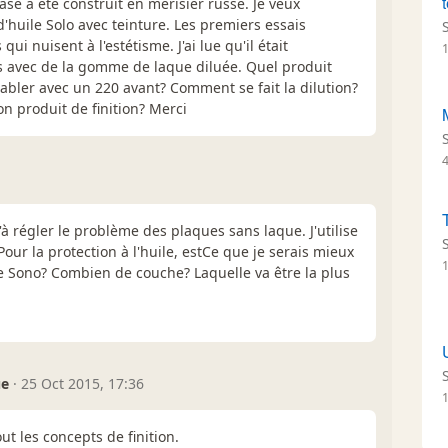
 base à été construit en merisier russe. Je veux
d'huile Solo avec teinture. Les premiers essais
i nuisent à l'estétisme. J'ai lue qu'il était
s avec de la gomme de laque diluée. Quel produit
abler avec un 220 avant? Comment se fait la dilution?
bon produit de finition? Merci
u'à régler le problème des plaques sans laque. J'utilise
ur la protection à l'huile, estCe que je serais mieux
ile Sono? Combien de couche? Laquelle va être la plus
ue
·
25 Oct 2015, 17:36
t les concepts de finition.