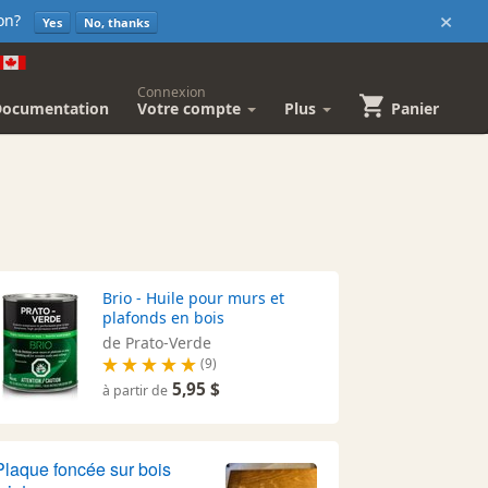
×
sion?
Yes
No, thanks
Connexion
Documentation
Votre compte
Plus
Panier
Brio - Huile pour murs et
plafonds en bois
de Prato-Verde
(9)
5,95 $
à partir de
Plaque foncée sur bois