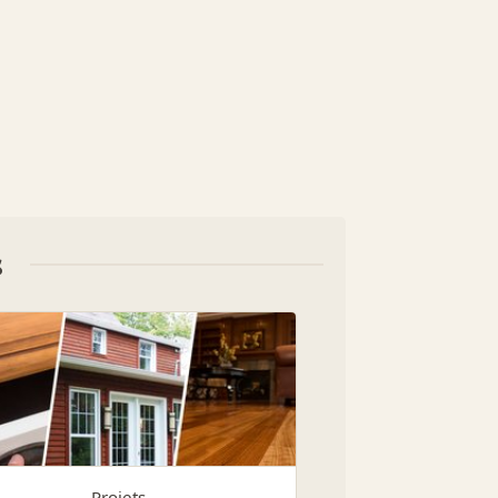
s
Projets