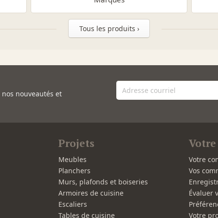
Tous les produits ›
e nos nouveautés et
Projets
Votre
Meubles
Votre co
Planchers
Vos com
Murs, plafonds et boiseries
Enregist
Armoires de cuisine
Évaluer 
Escaliers
Préféren
Tables de cuisine
Votre pro