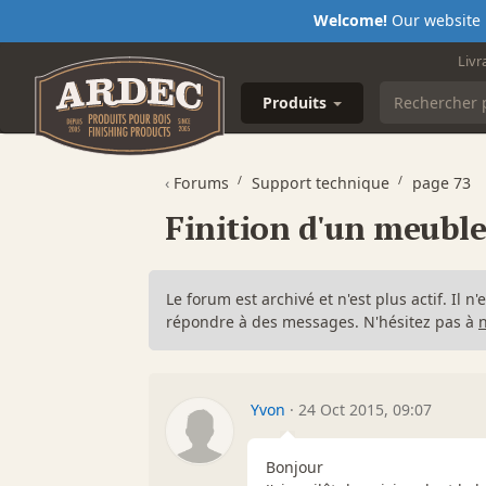
Welcome!
Our website i
Livr
Produits
‹
Forums
Support technique
page 73
Finition d'un meuble
Le forum est archivé et n'est plus actif. Il 
répondre à des messages. N'hésitez pas à
Yvon
·
24 Oct 2015, 09:07
Bonjour