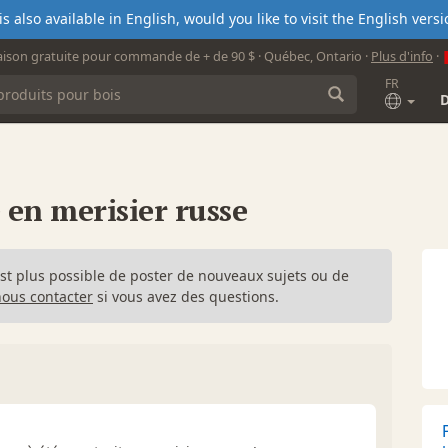
s also available in English, would you like to visit the English ver
aison gratuite pour commande de + de 90 $ · Québec, Ontario ·
Plus d'info
·
FR
 en merisier russe
n'est plus possible de poster de nouveaux sujets ou de
nous contacter
si vous avez des questions.