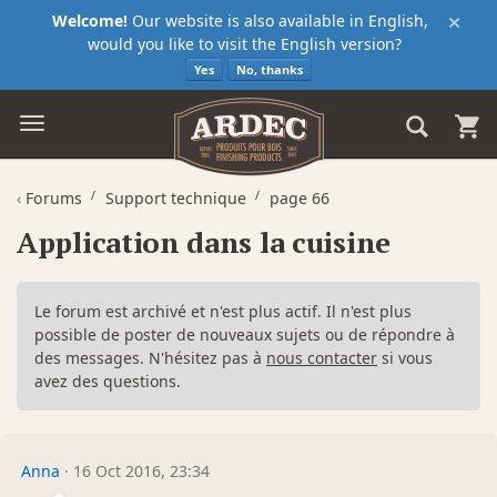
×
Welcome!
Our website is also available in English,
would you like to visit the English version?
Yes
No, thanks
‹
Forums
Support technique
page 66
Application dans la cuisine
Le forum est archivé et n'est plus actif. Il n'est plus
possible de poster de nouveaux sujets ou de répondre à
des messages. N'hésitez pas à
nous contacter
si vous
avez des questions.
Anna
·
16 Oct 2016, 23:34