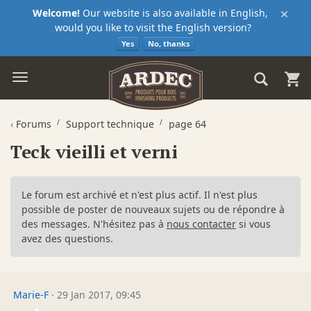
×
Welcome!
Our website is also available in English,
would you like to visit the English version?
Yes
No, thanks
‹
Forums
Support technique
page 64
Teck vieilli et verni
Le forum est archivé et n'est plus actif. Il n'est plus
possible de poster de nouveaux sujets ou de répondre à
des messages. N'hésitez pas à
nous contacter
si vous
avez des questions.
Marie-F
·
29 Jan 2017, 09:45