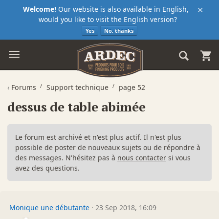
×
Welcome!
Our website is also available in English,
would you like to visit the English version?
Yes
No, thanks
‹
Forums
Support technique
page 52
dessus de table abimée
Le forum est archivé et n'est plus actif. Il n'est plus
possible de poster de nouveaux sujets ou de répondre à
des messages. N'hésitez pas à
nous contacter
si vous
avez des questions.
Monique une débutante
·
23 Sep 2018, 16:09