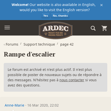
×
Welcome!
Our website is also available in English,
would you like to visit the English version?
Yes
No, thanks
‹
Forums
Support technique
page 42
Rampe d'escalier
Le forum est archivé et n'est plus actif. Il n'est plus
possible de poster de nouveaux sujets ou de répondre à
des messages. N'hésitez pas à
nous contacter
si vous
avez des questions.
Anne-Marie
·
16 Mar 2020, 22:02