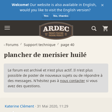
×
Welcome!
Our website is also available in English,
would you like to visit the English version?
Yes
No, thanks
‹
Forums
Support technique
page 40
plancher de merisier huilé
Le forum est archivé et n'est plus actif. Il n'est plus
possible de poster de nouveaux sujets ou de répondre à
des messages. N'hésitez pas à
nous contacter
si vous
avez des questions.
Katerine Clément
·
31 Mai 2020, 11:29