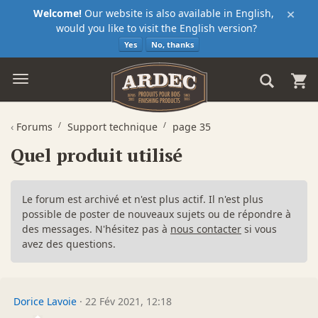
×
Welcome!
Our website is also available in English,
would you like to visit the English version?
Yes
No, thanks
‹
Forums
Support technique
page 35
Quel produit utilisé
Le forum est archivé et n'est plus actif. Il n'est plus
possible de poster de nouveaux sujets ou de répondre à
des messages. N'hésitez pas à
nous contacter
si vous
avez des questions.
Dorice Lavoie
·
22 Fév 2021, 12:18