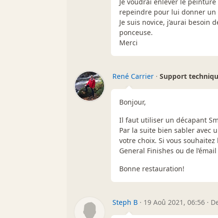
Je voudrai enlever le peinture
repeindre pour lui donner un fi
Je suis novice, j’aurai besoin 
ponceuse.
Merci
René Carrier
·
Support techniq
Bonjour,
Il faut utiliser un décapant S
Par la suite bien sabler avec 
votre choix. Si vous souhaitez
General Finishes ou de l’émai
Bonne restauration!
Steph B
·
19 Aoû 2021, 06:56
·
De