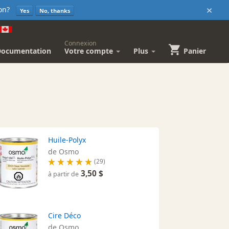
×
sion?
Yes
No, thanks
Connexion
Documentation
Votre compte
Plus
Panier
Huile-Polyx
de Osmo
(29)
3,50 $
à partir de
Cire Déco
de Osmo