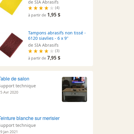
de SIA Abrasifs
(4)
1,95 $
à partir de
Tampons abrasifs non tissé -
6120 siavlies - 6 x 9"
de SIA Abrasifs
(3)
7,95 $
à partir de
Table de salon
Support technique
15 Avr 2020
Teinture blanche sur merisier
Support technique
19 Jan 2021