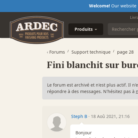
Welcome!
Our website i
Livr
Produits
‹
Forums
Support technique
page 28
Fini blanchit sur bu
Le forum est archivé et n'est plus actif. Il 
répondre à des messages. N'hésitez pas à
Steph B
·
18 Aoû 2021, 21:16
Bonjour