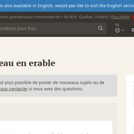
s also available in English, would you like to visit the English ver
aison gratuite pour commande de + de 90 $ · Québec, Ontario ·
Plus d'info
·
FR
reau en erable
n'est plus possible de poster de nouveaux sujets ou de
nous contacter
si vous avez des questions.