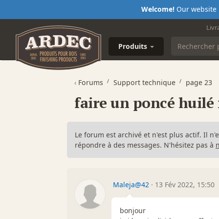
Welcome!
Our website i
Livr
Produits
‹
Forums
Support technique
page 23
faire un poncé huilé 
Le forum est archivé et n'est plus actif. Il 
répondre à des messages. N'hésitez pas à
Maleja@42
·
13 Fév 2022, 15:50
bonjour