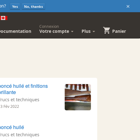
×
sion?
Yes
No, thanks
Connexion
Documentation
Votre compte
Plus
Panier
poncé huilé et finitions
brillante
Trucs et techniques
13 Fév 2022
poncé huilé
Trucs et techniques