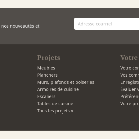
e nos nouveautés et
Projets
Votre
Meubles
Votre co
Planchers
Vos com
Murs, plafonds et boiseries
Enregist
Armoires de cuisine
Évaluer 
Escaliers
Préféren
Tables de cuisine
Votre pro
Tous les projets »