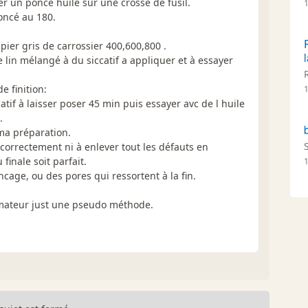
uer un poncé huilé sur une crosse de fusil.
oncé au 180.
pier gris de carrossier 400,600,800 .
de lin mélangé à du siccatif a appliquer et à essayer
e finition:
1
atif à laisser poser 45 min puis essayer avc de l huile
.
ma préparation.
correctement ni à enlever tout les défauts en
finale soit parfait.
oncage, ou des pores qui ressortent à la fin.
rmateur just une pseudo méthode.