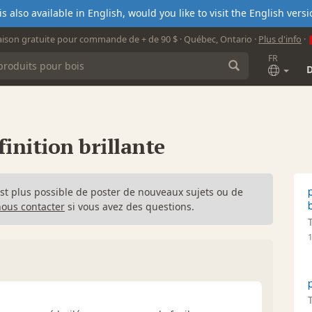
s also available in English, would you like to visit the English ver
aison gratuite pour commande de + de 90 $ · Québec, Ontario ·
Plus d'info
·
FR
finition brillante
n'est plus possible de poster de nouveaux sujets ou de
nous contacter
si vous avez des questions.