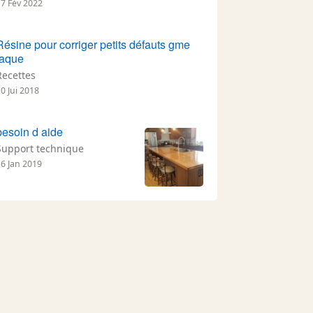
17 Fév 2022
Résine pour corriger petits défauts gme
laque
Recettes
0 Jui 2018
besoin d aide
Support technique
16 Jan 2019