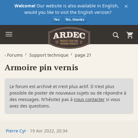
×
Welcome!
Our website is also available in English,
would you like to visit the English version?
Yes
No, thanks
‹
Forums
Support technique
page 21
Armoire pin vernis
Le forum est archivé et n'est plus actif. Il n'est plus
possible de poster de nouveaux sujets ou de répondre à
des messages. N'hésitez pas à
nous contacter
si vous
avez des questions.
Pierre Cyr
·
19 Avr 2022, 20:34