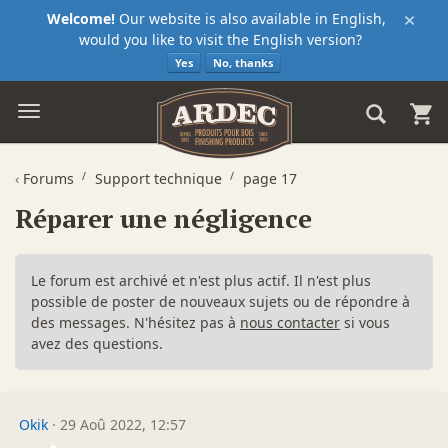
×
Welcome!
Our website is also available in English,
would you like to visit the English version?
Yes
No, thanks
‹
Forums
Support technique
page 17
Réparer une négligence
Le forum est archivé et n'est plus actif. Il n'est plus
possible de poster de nouveaux sujets ou de répondre à
des messages. N'hésitez pas à
nous contacter
si vous
avez des questions.
Okik
·
29 Aoû 2022, 12:57