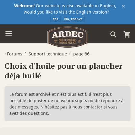
×
Welcome!
Our website is also available in English,
would you like to visit the English version?
Yes
No, thanks
‹
Forums
Support technique
page 86
Choix d'huile pour un plancher
déja huilé
Le forum est archivé et n'est plus actif. Il n'est plus
possible de poster de nouveaux sujets ou de répondre à
des messages. N'hésitez pas à
nous contacter
si vous
avez des questions.