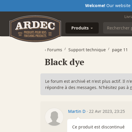
Welcome!
Our website i
Livr
Produits
‹
Forums
Support technique
page 11
Black dye
Le forum est archivé et n'est plus actif. Il 
répondre à des messages. N'hésitez pas à
Martin D
·
22 Avr 2023, 23:25
Ce produit est discontinué