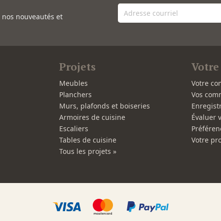
e nos nouveautés et
Projets
Votre
Meubles
Votre co
Planchers
Vos com
Murs, plafonds et boiseries
Enregist
Armoires de cuisine
Évaluer 
Escaliers
Préféren
Tables de cuisine
Votre pro
Tous les projets »