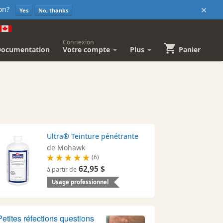
×
sion?
Yes
No, thanks
Connexion
Documentation
Votre compte
Plus
Panier
Ultra® Teinture pénétrante
de Mohawk
(6)
62,95 $
à partir de
Usage professionnel
Petites réfections questions