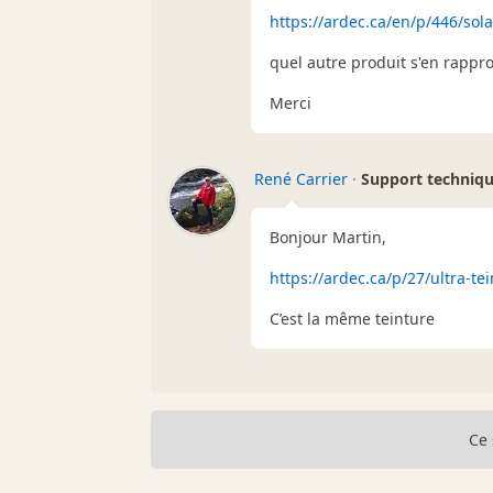
https://ardec.ca/en/p/446/sola
quel autre produit s'en rapproc
Merci
René Carrier
·
Support techniq
Bonjour Martin,
https://ardec.ca/p/27/ultra-te
C’est la même teinture
Ce 