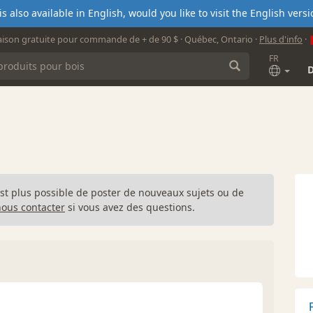
s also available in English, would you like to visit the English ver
aison gratuite pour commande de + de 90 $ · Québec, Ontario ·
Plus d'info
·
FR
n'est plus possible de poster de nouveaux sujets ou de
nous contacter
si vous avez des questions.