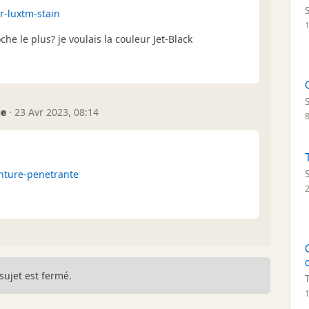
r-luxtm-stain
1
he le plus? je voulais la couleur Jet-Black
ue
·
23 Avr 2023, 08:14
inture-penetrante
sujet est fermé.