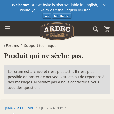
×
Welcome!
Our website is also available in English,
would you like to visit the English version?
Yes
No, thanks
‹
Forums
Support technique
Produit qui ne sèche pas.
Le forum est archivé et n'est plus actif. Il n'est plus
possible de poster de nouveaux sujets ou de répondre à
des messages. N'hésitez pas à
nous contacter
si vous
avez des questions.
Jean-Yves Bujold
·
13 Jui 2024, 09:17