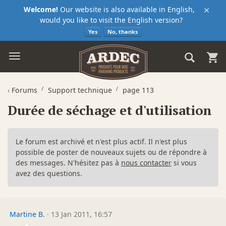
×
Welcome!
Our website is also available in English,
would you like to visit the English version?
Yes
No, thanks
‹
Forums
Support technique
page 113
Durée de séchage et d'utilisation
Le forum est archivé et n'est plus actif. Il n'est plus
possible de poster de nouveaux sujets ou de répondre à
des messages. N'hésitez pas à
nous contacter
si vous
avez des questions.
Martine B.
·
13 Jan 2011, 16:57