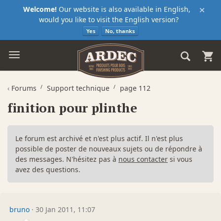
×
Welcome!
Our website is also available in English,
would you like to visit the English version?
Yes
No, thanks
‹
Forums
Support technique
page 112
finition pour plinthe
Le forum est archivé et n'est plus actif. Il n'est plus
possible de poster de nouveaux sujets ou de répondre à
des messages. N'hésitez pas à
nous contacter
si vous
avez des questions.
bruno
·
30 Jan 2011, 11:07