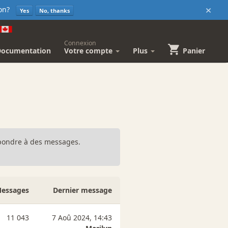
×
sion?
Yes
No, thanks
Connexion
Documentation
Votre compte
Plus
Panier
répondre à des messages.
essages
Dernier message
11 043
7 Aoû 2024, 14:43