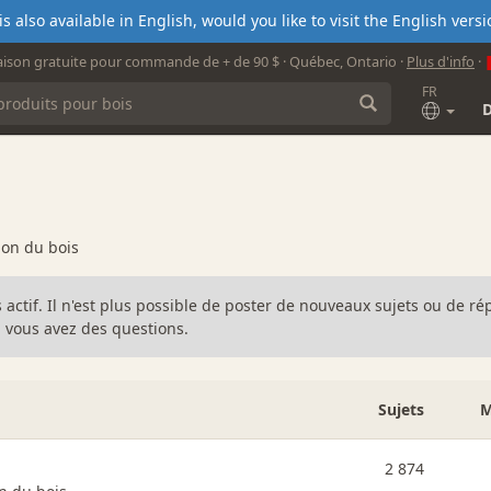
s also available in English, would you like to visit the English ver
aison gratuite pour commande de + de 90 $ · Québec, Ontario ·
Plus d'info
·
FR
ion du bois
s actif. Il n'est plus possible de poster de nouveaux sujets ou de 
 vous avez des questions.
Sujets
M
2 874