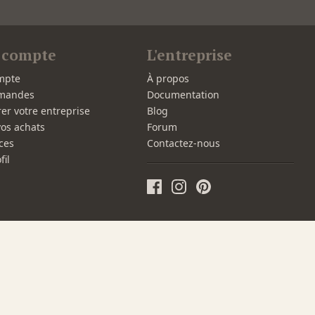
 compte
L'entreprise
mpte
À propos
mandes
Documentation
rer votre entreprise
Blog
vos achats
Forum
ces
Contactez-nous
fil