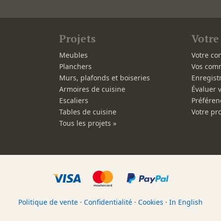
Projets
Votre
Meubles
Votre co
Planchers
Vos com
Murs, plafonds et boiseries
Enregist
Armoires de cuisine
Évaluer 
Escaliers
Préféren
Tables de cuisine
Votre pro
Tous les projets »
Politique de vente
·
Confidentialité
·
Cookies
·
In English