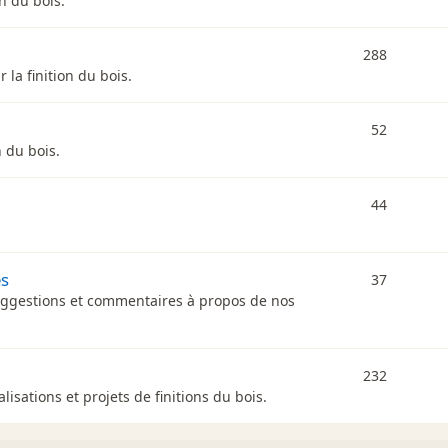
on du bois.
288
 la finition du bois.
52
n du bois.
44
es
37
uggestions et commentaires à propos de nos
232
isations et projets de finitions du bois.