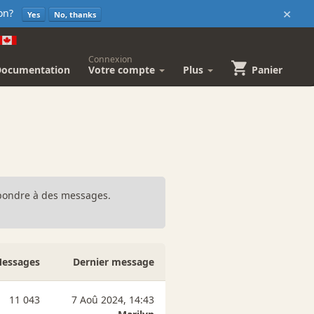
×
sion?
Yes
No, thanks
Connexion
Documentation
Votre compte
Plus
Panier
répondre à des messages.
essages
Dernier message
11 043
7 Aoû 2024, 14:43