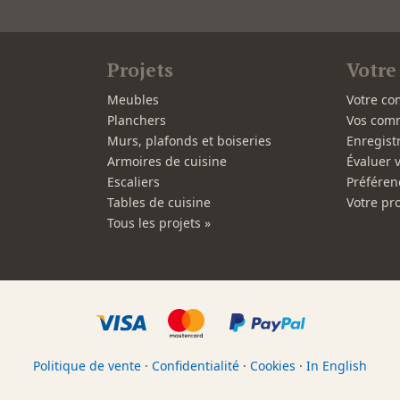
Projets
Votre
Meubles
Votre co
Planchers
Vos com
Murs, plafonds et boiseries
Enregist
Armoires de cuisine
Évaluer 
Escaliers
Préféren
Tables de cuisine
Votre pro
Tous les projets »
Politique de vente
·
Confidentialité
·
Cookies
·
In English