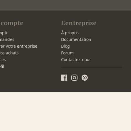
 compte
L'entreprise
mpte
À propos
mandes
Documentation
rer votre entreprise
Blog
vos achats
Forum
ces
Contactez-nous
fil