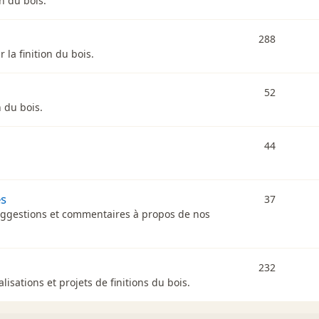
on du bois.
288
 la finition du bois.
52
n du bois.
44
es
37
uggestions et commentaires à propos de nos
232
isations et projets de finitions du bois.