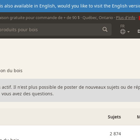
s also available in English, would you like to visit the English ver
aison gratuite pour commande de + de 90 $ · Québec, Ontario ·
Plus d'info
·
FR
ion du bois
s actif. Il n'est plus possible de poster de nouveaux sujets ou de 
 vous avez des questions.
Sujets
M
2 874