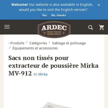
×
Welcome!
Our website is also available in English,
would you like to visit the English version?
Yes
No, thanks
‹
Produits
Catégories
Sablage et polissage
Équipements et accessoires
Sacs non tissés pour
extracteur de poussière Mirka
MV-912
de
Mirka