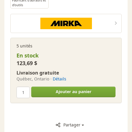
Fabricant d'abrasifs et
d'outils
électroportatifs -
MIRKA
5 unités
En stock
123,69 $
Livraison gratuite
Québec, Ontario ·
Détails
Ajouter au panier
Partager