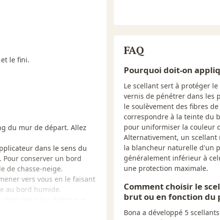
Bona (B
NOTE: U
applica
FAQ
pH
7.5-7.9
t le fini.
Taux de solide
31-32%
Pourquoi doit-on appliq
Le scellant sert à protéger l
Surfaces
Planche
vernis de pénétrer dans les 
recommandées
sablés 
le soulèvement des fibres de 
correspondre à la teinte du b
pour uniformiser la couleur d
ong du mur de départ. Allez
Alternativement, un scellant 
la blancheur naturelle d'un p
applicateur dans le sens du
généralement inférieur à celu
é. Pour conserver un bord
une protection maximale.
le de chasse-neige.
amener vers vous en le faisant
Comment choisir le scel
èle au bord humide.
brut ou en fonction du
 trop vite pour éviter que
Bona a développé 5 scellants