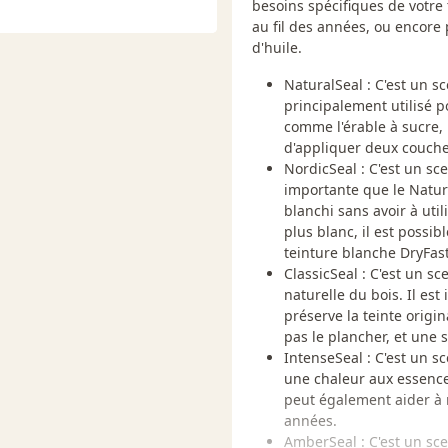
2 à 56 m² (450-600 pi.ca)
besoins spécifiques de votre t
 couverture inégale peut
au fil des années, ou encore
rs. Certains types de bois
d'huile.
l'apparence souhaitée.
NaturalSeal : C'est un sc
s. Un taux d'humidité élevé
principalement utilisé 
age (conditions recommandées
comme l'érable à sucre, l
tive comprise entre 40 à 60 %.
d'appliquer deux couche
le sablage des couches
NordicSeal : C'est un sc
teur et essuyer
importante que le Natur
 microfibre (sec ou
blanchi sans avoir à uti
plus blanc, il est possib
nécessaire de sabler
teinture blanche DryFas
nt écoulées depuis
ClassicSeal : C'est un sc
 pour des résultats
naturelle du bois. Il est 
'un ou deux tampons de
préserve la teinte origin
lés Bona Diamond au
pas le plancher, et une 
er sablé à l'aide de la
IntenseSeal : C'est un 
ur et passer les
une chaleur aux essences 
e Bona (ou légèrement
peut également aider à ra
années.
AmberSeal : C'est un sce