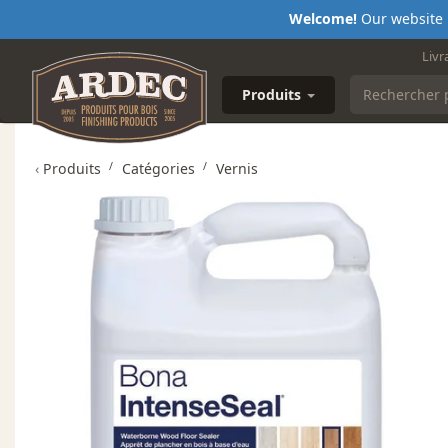
Welcome!
Our website i
Livr
Produits
‹
Produits
Catégories
Vernis