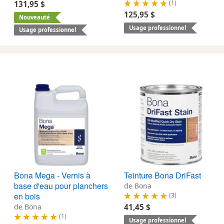
(1)
131,95 $
125,95 $
Nouveauté
Usage professionnel
Usage professionnel
Bona Mega - Vernis à
Teinture Bona DriFast
base d'eau pour planchers
de Bona
en bois
(3)
de Bona
41,45 $
(1)
Usage professionnel