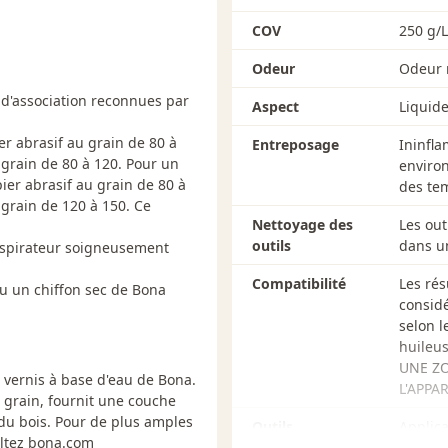
COV
250 g/L
Odeur
Odeur 
 d'association reconnues par
Aspect
Liquide
er abrasif au grain de 80 à
Entreposage
Ininfla
 grain de 80 à 120. Pour un
enviro
pier abrasif au grain de 80 à
des tem
 grain de 120 à 150. Ce
Nettoyage des
Les out
outils
dans u
'aspirateur soigneusement
Compatibilité
Les rés
u un chiffon sec de Bona
consid
selon l
huileu
UNE ZO
 vernis à base d'eau de Bona.
L'APPA
u grain, fournit une couche
plus amples
Outils
Applica
ultez bona.com
Coater)