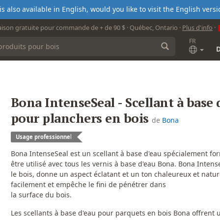
s also available in English, would you like to visit the English ver
aison gratuite pour commande de + de 90 $ · Québec, Ontario ·
Plus d'info
·
FR
Bona IntenseSeal - Scellant à base 
pour planchers en bois
de
Bona
Usage professionnel
Bona IntenseSeal est un scellant à base d'eau spécialement fo
être utilisé avec tous les vernis à base d'eau Bona. Bona Intens
le bois, donne un aspect éclatant et un ton chaleureux et nature
facilement et empêche le fini de pénétrer dans
la surface du bois.
Les scellants à base d'eau pour parquets en bois Bona offrent 