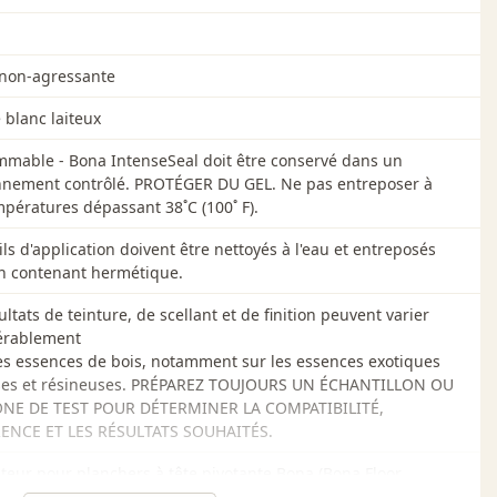
non-agressante
 blanc laiteux
mmable - Bona IntenseSeal doit être conservé dans un
nnement contrôlé. PROTÉGER DU GEL. Ne pas entreposer à
pératures dépassant 38˚C (100˚ F).
ils d'application doivent être nettoyés à l'eau et entreposés
n contenant hermétique.
ultats de teinture, de scellant et de finition peuvent varier
érablement
es essences de bois, notamment sur les essences exotiques
ses et résineuses. PRÉPAREZ TOUJOURS UN ÉCHANTILLON OU
NE DE TEST POUR DÉTERMINER LA COMPATIBILITÉ,
RENCE ET LES RÉSULTATS SOUHAITÉS.
teur pour planchers à tête pivotante Bona (Bona Floor
, Tampon d'application Bona (Bona Cut-in Pad), ou Rouleau