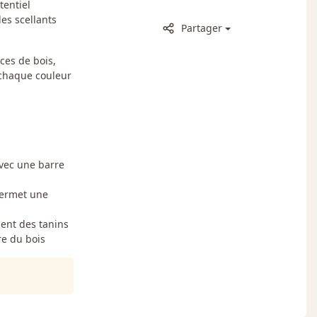
tentiel
es scellants
Partager
ces de bois,
 chaque couleur
avec une barre
permet une
ment des tanins
re du bois