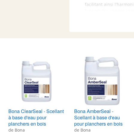
facilitant ainsi l'harmon
rès 7 jours.)
l'aspect des anciens ver
couches pour obtenir un 
avec n'importe quel ver
et conservés dans un contenant
Avant d'appliquer le scellant
test sur une petite surface c
et l'effet correspondent à ce
N'oubliez pas que l'applicati
plancher en bois. Il protège 
la couleur et l'effet désirés.
Dans tous les cas où le vernis
scellant Bona est nécessaire.
Bona ClearSeal - Scellant
Bona AmberSeal -
à base d'eau pour
Scellant à base d'eau
planchers en bois
pour planchers en bois
de Bona
de Bona