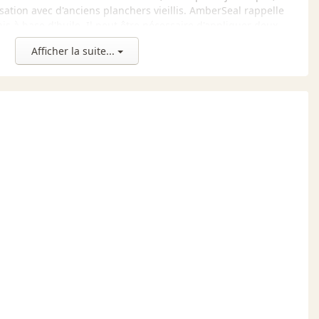
isation avec d'anciens planchers vieillis. AmberSeal rappelle
nis à base d'huile. Il peut être nécessaire d'appliquer deux
effet ambré plus prononcé. Il est possible de le recouvrir
Afficher la suite...
nis de la gamme Bona.
 sur l'ensemble du plancher, il est recommandé de faire un
achée ou un échantillon de bois pour s'assurer que la couleur
 que vous recherchez.
on d'un scellant est une étape importante dans la finition d'un
le bois, améliore l'adhérence du vernis et peut aider à obtenir
 Il est donc important de choisir le bon produit.
 Traffic HD de Bona est utilisé, l'application d'une couche de