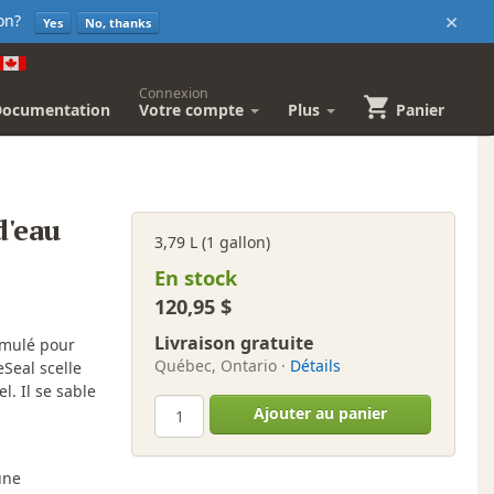
×
sion?
Yes
No, thanks
Connexion
Documentation
Votre compte
Plus
Panier
d'eau
3,79 L (1 gallon)
En stock
120,95 $
Livraison gratuite
rmulé pour
Québec, Ontario ·
Détails
eSeal scelle
l. Il se sable
Ajouter au panier
une