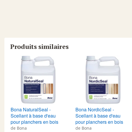
Durcissement
Le processus de durcissement prend environ 7 jours (100% ap
Nettoyage
Les outils d'application doivent être nettoyés avec de l'eau 
hermétique.
Produits similaires
Bona NaturalSeal -
Bona NordicSeal -
Scellant à base d'eau
Scellant à base d'eau
pour planchers en bois
pour planchers en bois
de Bona
de Bona