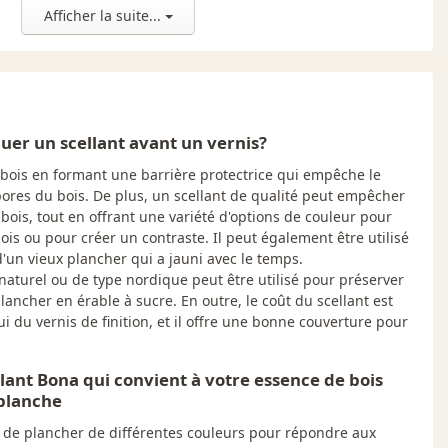
Afficher la suite...
ona Roller).
tiliser un applicateur propre pour le scellant et un nouvel
teur propre pour le fini.
uer un scellant avant un vernis?
e bois en formant une barrière protectrice qui empêche le
rs de bois franc résidentiels, planchers neufs nouvellement
pores du bois. De plus, un scellant de qualité peut empêcher
et planchers en bois commerciaux.
bois, tout en offrant une variété d'options de couleur pour
ois ou pour créer un contraste. Il peut également être utilisé
'un vieux plancher qui a jauni avec le temps.
naturel ou de type nordique peut être utilisé pour préserver
lancher en érable à sucre. En outre, le coût du scellant est
i du vernis de finition, et il offre une bonne couverture pour
lant Bona qui convient à votre essence de bois
 planche
 de plancher de différentes couleurs pour répondre aux