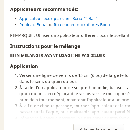
Applicateurs recommandés:
Applicateur pour plancher Bona "T-Bar"
Rouleau Bona
ou
Rouleau en microfibres Bona
REMARQUE : Utiliser un applicateur différent pour le scellant e
Instructions pour le mélange
BIEN MÉLANGER AVANT USAGE! NE PAS DILUER
Application
Verser une ligne de vernis de 15 cm (6 po) de large le l
dans le sens du grain du bois.
À l'aide d'un applicateur de sol pré-humidifié, balayer l'
grain du bois, en déplaçant le vernis vers le mur oppos
humide à tout moment, maintenir l’applicateur à un ang
À la fin de chaque passage, tourner l’applicateur et le r
passer sur la flaque, puis maintenir l’applicateur parall
Répandre à chaque passage. Ne pas appuyer trop fort ou
les gouttes ne s'échappent de l’applicateur.
Afficher la suite...