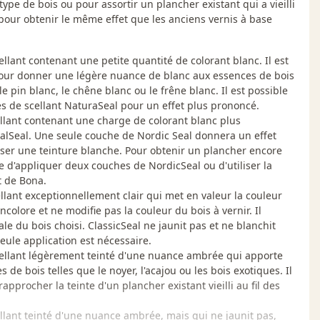
ype de bois ou pour assortir un plancher existant qui a vieilli
 pour obtenir le même effet que les anciens vernis à base
ellant contenant une petite quantité de colorant blanc. Il est
pour donner une légère nuance de blanc aux essences de bois
e pin blanc, le chêne blanc ou le frêne blanc. Il est possible
s de scellant NaturaSeal pour un effet plus prononcé.
ellant contenant une charge de colorant blanc plus
alSeal. Une seule couche de Nordic Seal donnera un effet
liser une teinture blanche. Pour obtenir un plancher encore
le d'appliquer deux couches de NordicSeal ou d'utiliser la
t de Bona.
ellant exceptionnellement clair qui met en valeur la couleur
incolore et ne modifie pas la couleur du bois à vernir. Il
ale du bois choisi. ClassicSeal ne jaunit pas et ne blanchit
seule application est nécessaire.
scellant légèrement teinté d'une nuance ambrée qui apporte
de bois telles que le noyer, l'acajou ou les bois exotiques. Il
pprocher la teinte d'un plancher existant vieilli au fil des
llant teinté d'une nuance ambrée, mais qui ne jaunit pas,