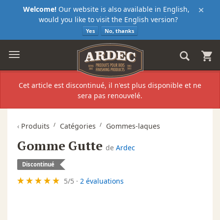
×
Welcome!
Our website is also available in English,
would you like to visit the English version?
Yes
No, thanks
Cet article est discontinué, il n'est plus disponible et ne
sera pas renouvelé.
‹
Produits
Catégories
Gommes-laques
Gomme Gutte
de
Ardec
Discontinué
5
/
5
·
2 évaluations