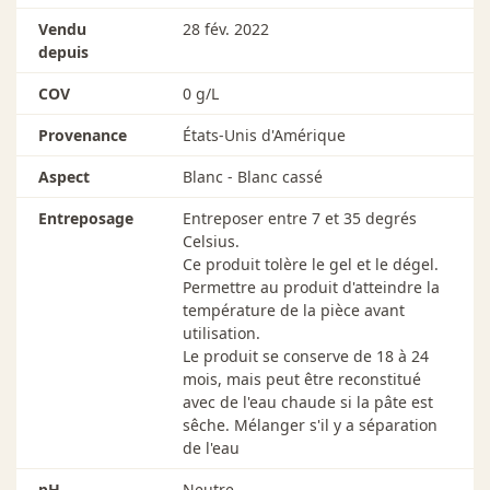
ce que GoodFilla CLEAR pigmenté devienne
opaque.
Vendu
28 fév. 2022
Enlevez la poussière avec un chiffon en microfibre
depuis
sec.
COV
0 g/L
Appliquez la finition.
Si la couleur désirée n'est pas obtenue, répétez le
Provenance
États-Unis d'Amérique
processus au besoin.
Le GoodFilla CLEAR pigmenté accepte n'importe
Aspect
Blanc - Blanc cassé
quelle finition une fois sec. (Testez toujours une
petite zone en premier.)
Entreposage
Entreposer entre 7 et 35 degrés
Appliquer entre les finitions si désiré.
Celsius.
Ce produit tolère le gel et le dégel.
Permettre au produit d'atteindre la
température de la pièce avant
utilisation.
Le produit se conserve de 18 à 24
mois, mais peut être reconstitué
avec de l'eau chaude si la pâte est
sêche. Mélanger s'il y a séparation
de l'eau
pH
Neutre