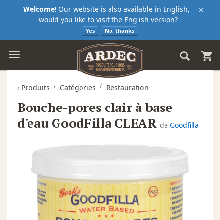
×
Welcome!
Our website is also available in English,
would you like to visit the English version?
Yes
No, thanks
‹
Produits
Catégories
Restauration
Bouche-pores clair à base
d'eau GoodFilla CLEAR
de
Goodfilla