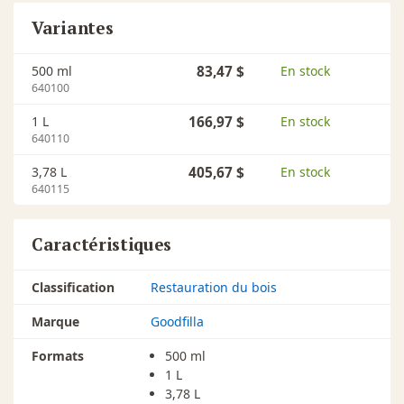
colorants universels, les teintures hydrosolubles,
et la farine de bois.
Variantes
Pour les pores profonds et les fissures, mélangez
GoodFilla CLEAR avec le bouche-pores en pâte à
500 ml
83,47 $
En stock
base d'eau GoodFilla. (nous ne pouvons pas
640100
garantir les résultats s'il est mélangé avec une
autre pâte de remplissage).
1 L
166,97 $
En stock
640110
MODE D'EMPLOI/APPLICATION DE TEINTURE
3,78 L
405,67 $
En stock
Mélangez un pigment ou un colorant à base d'eau
640115
dans GoodFilla CLEAR jusqu'à l'obtention de la
couleur souhaitée.
Sablez la surface à finir avec du papier abrasif de
Caractéristiques
grain 180 (ou plus fin). Enlevez la poussière.
Appliquez une quantité généreuse de GoodFilla
Classification
Restauration du bois
CLEAR pigmenté en le pulvérisant, à l'aide d'un
pinceau ou d'un chiffon, en prenant bien soin de
Marque
Goodfilla
remplir tous les pores. Continuez à appliquer des
couches de GoodFilla CLEAR pigmenté jusqu'à ce
Formats
500 ml
que la couleur désirée soit atteinte.
1 L
Laisser sécher pendant quinze minutes ou jusqu'à
3,78 L