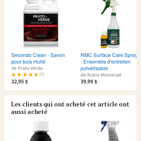
Surfaces
Utilisation commerciale et
recommandées
résidentielle, y compris les
centres commerciaux, les
restaurants, les bureaux, les
magasins de détail, les hôpitaux,
les écoles et les centres
d'hébergement longue durée.
Secondo Clean - Savon
RMC Surface Care Spray
pour bois Huilé
- Ensemble d'entretien
pulvérisable
de Prato-Verde
(1)
de Rubio Monocoat
32,95 $
39,99 $
Les clients qui ont acheté cet article ont
aussi acheté