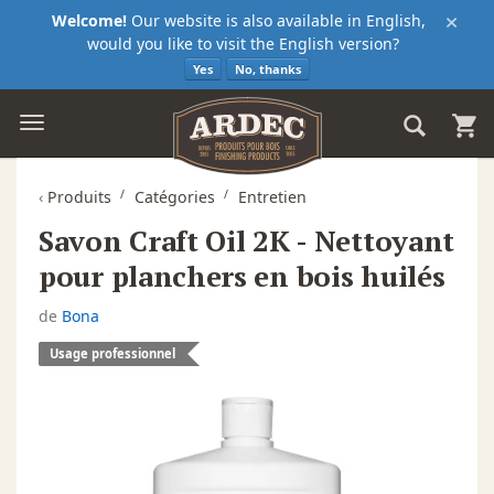
×
Welcome!
Our website is also available in English,
would you like to visit the English version?
Yes
No, thanks
‹
Produits
Catégories
Entretien
Savon Craft Oil 2K - Nettoyant
pour planchers en bois huilés
de
Bona
Usage professionnel