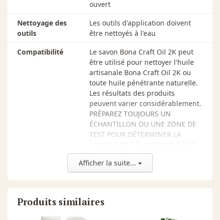
ouvert
Nettoyage des
Les outils d'application doivent
outils
être nettoyés à l'eau
Compatibilité
Le savon Bona Craft Oil 2K peut
être utilisé pour nettoyer l'huile
artisanale Bona Craft Oil 2K ou
toute huile pénétrante naturelle.
Les résultats des produits
peuvent varier considérablement.
PRÉPAREZ TOUJOURS UN
ÉCHANTILLON OU UNE ZONE DE
TEST POUR DÉTERMINER LA
COMPATIBILITÉ, L'APPARENCE ET
LES RÉSULTATS SOUHAITÉS.
Afficher la suite...
Outils
Tampon de nettoyage et
vadrouille en microfibre Bona,
Tampon 175 tours et tampon de
Produits similaires
polissage blanc ou le Bona
PowerScrubber.