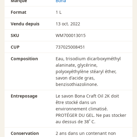
Marque
Bona
Format
1 L
Vendu depuis
13 oct. 2022
SKU
WM700013015
CUP
737025008451
Composition
Eau, trisodium dicarboxyméthyl
alaninate, glycérine,
polyoxyéthylène stéaryl éther,
savon d'acide gras,
benzisothiazolinone.
Entreposage
Le savon Bona Craft Oil 2K doit
être stocké dans un
environnement climatisé.
PROTÉGER DU GEL. Ne pas stocker
au dessus de 38˚ C.
Conservation
2 ans dans un contenant non