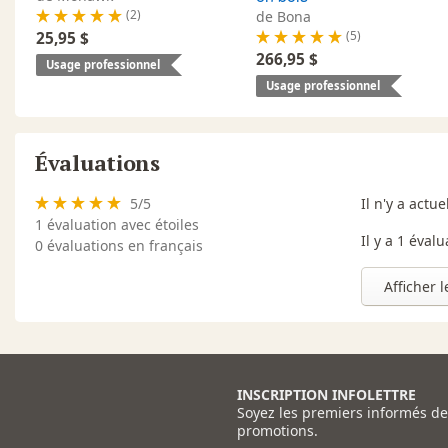
(2)
de Bona
(5)
25,95 $
266,95 $
Usage professionnel
Usage professionnel
Évaluations
5
/
5
Il n'y a act
1
évaluation avec étoiles
Il y a 1 éval
0 évaluations en français
Afficher 
INSCRIPTION INFOLETTRE
Soyez les premiers informés d
promotions.