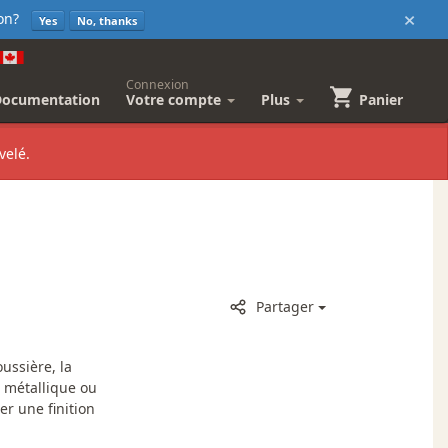
×
sion?
Yes
No, thanks
Connexion
Documentation
Votre compte
Plus
Panier
velé.
Partager
ussière, la
e métallique ou
er une finition