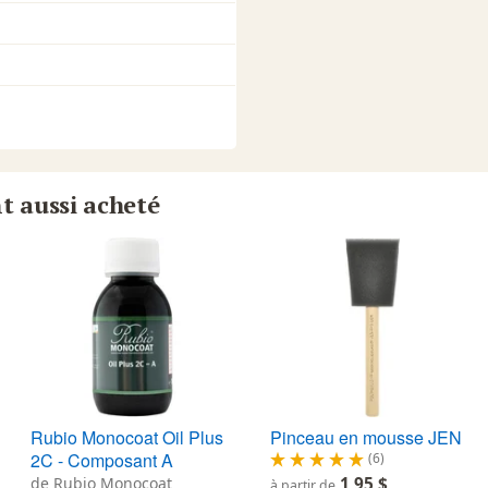
nt aussi acheté
Rubio Monocoat Oil Plus
Pinceau en mousse JEN
2C - Composant A
(6)
de Rubio Monocoat
1,95 $
à partir de