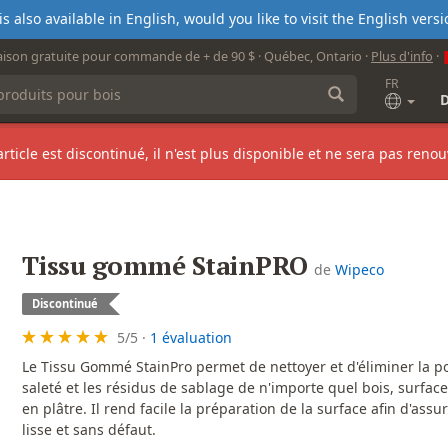
s also available in English, would you like to visit the English ver
aison gratuite pour commande de + de 90 $ · Québec, Ontario ·
Plus d'info
·
FR
article est discontinué, il n'est plus disponible et ne sera pas renou
Tissu gommé StainPRO
de
Wipeco
Discontinué
5
/
5
·
1 évaluation
Le Tissu Gommé StainPro permet de nettoyer et d'éliminer la po
saleté et les résidus de sablage de n'importe quel bois, surfac
en plâtre. Il rend facile la préparation de la surface afin d'assur
lisse et sans défaut.