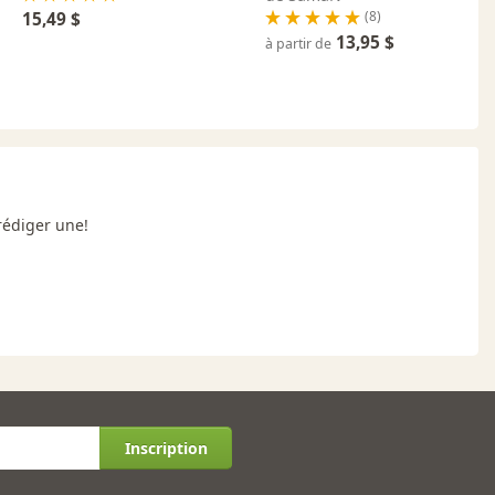
(8)
15,49 $
13,95 $
à partir de
rédiger une!
Inscription