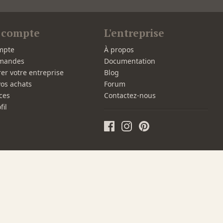
 compte
L'entreprise
mpte
À propos
mandes
Documentation
rer votre entreprise
Blog
vos achats
Forum
ces
Contactez-nous
fil