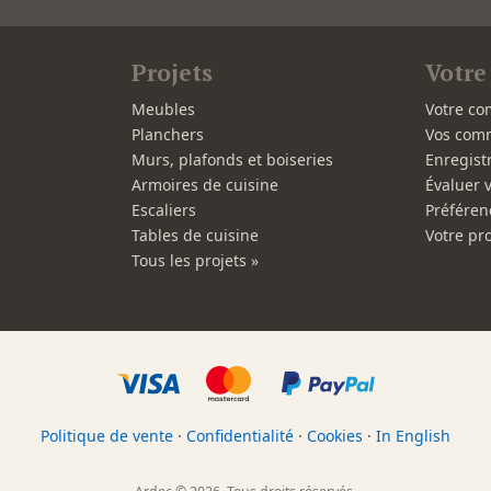
Projets
Votre
Meubles
Votre co
Planchers
Vos com
Murs, plafonds et boiseries
Enregist
Armoires de cuisine
Évaluer 
Escaliers
Préféren
Tables de cuisine
Votre pro
Tous les projets »
Politique de vente
·
Confidentialité
·
Cookies
·
In English