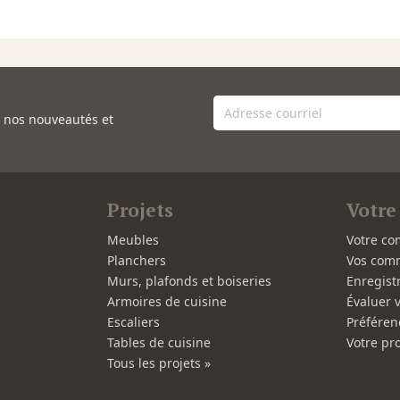
e nos nouveautés et
Projets
Votre
Meubles
Votre co
Planchers
Vos com
Murs, plafonds et boiseries
Enregist
Armoires de cuisine
Évaluer 
Escaliers
Préféren
Tables de cuisine
Votre pro
Tous les projets »