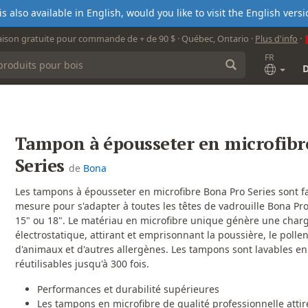
s also available in English, would you like to visit the English ver
aison gratuite pour commande de + de 90 $ · Québec, Ontario ·
Plus d'info
·
FR
Tampon à épousseter en microfibr
Series
de
Bona
Les tampons à épousseter en microfibre Bona Pro Series sont f
mesure pour s'adapter à toutes les têtes de vadrouille Bona Pro
15" ou 18". Le matériau en microfibre unique génère une char
électrostatique, attirant et emprisonnant la poussière, le pollen,
d'animaux et d'autres allergènes. Les tampons sont lavables e
réutilisables jusqu'à 300 fois.
Performances et durabilité supérieures
Les tampons en microfibre de qualité professionnelle attir