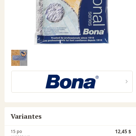
Variantes
15 po
12,45 $