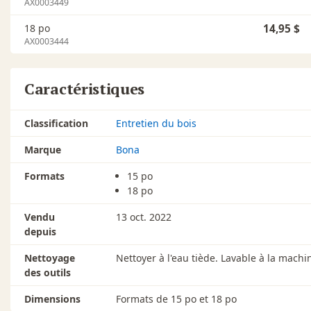
AX0003449
18 po
14,95 $
AX0003444
Caractéristiques
Classification
Entretien du bois
Marque
Bona
Formats
15 po
18 po
Vendu
13 oct. 2022
depuis
Nettoyage
Nettoyer à l'eau tiède. Lavable à la machi
des outils
Dimensions
Formats de 15 po et 18 po