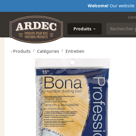
Welcome!
Our website i
Livr
Produits
‹
Produits
Catégories
Entretien