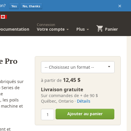
×
sion?
Yes
No, thanks
Connexion
Documentation
Votre compte
Plus
Panier
e Pro
12,45 $
à partir de
abriqués sur
 Series de
Livraison gratuite
ge
Sur commandes de + de 90 $
 les poils
Québec, Ontario ·
Détails
n machine et
Ajouter au panier
ent et