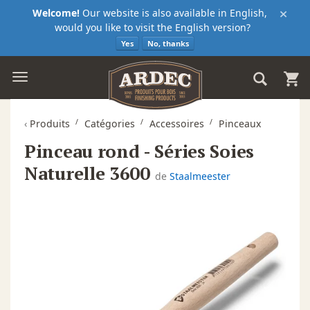
×
Welcome!
Our website is also available in English,
would you like to visit the English version?
Yes
No, thanks
‹
Produits
Catégories
Accessoires
Pinceaux
Pinceau rond - Séries Soies
Naturelle 3600
de
Staalmeester