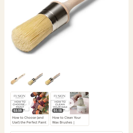
03:59
01:18
How to Choose (and
How to Clean Your
Use!) the Perfect Paint
Wax Brushes |
Brush | Fusion™
Fusion™ Mineral Paint
Mineral Paint