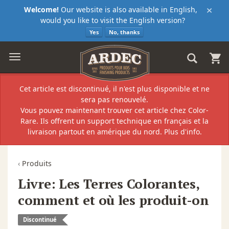
×
Welcome!
Our website is also available in English,
would you like to visit the English version?
Yes
No, thanks
Cet article est discontinué, il n'est plus disponible et ne
sera pas renouvelé.
Vous pouvez maintenant trouver cet article chez
Color-
Rare
. Ils offrent un support technique en français et la
livraison partout en amérique du nord.
Plus d'info.
‹
Produits
Livre: Les Terres Colorantes,
comment et où les produit-on
Discontinué