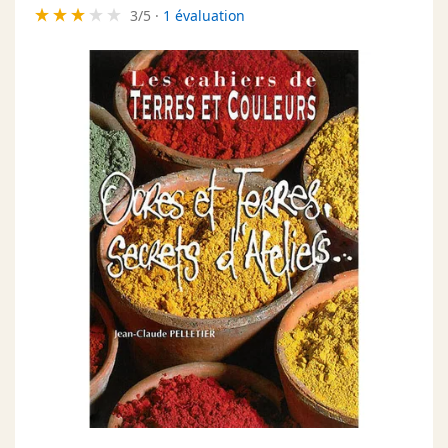
3
/
5
·
1 évaluation