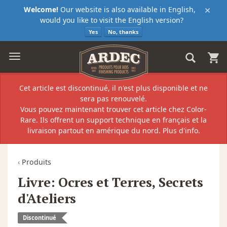
×
Welcome!
Our website is also available in English,
would you like to visit the English version?
Yes
No, thanks
Cet article est discontinué, il n'est plus disponible et ne
sera pas renouvelé.
Vous pouvez maintenant trouver cet article chez
Color-
Rare
. Ils offrent un support technique en français et la
livraison partout en amérique du nord.
Plus d'info.
‹
Produits
Livre: Ocres et Terres, Secrets
d'Ateliers
Discontinué