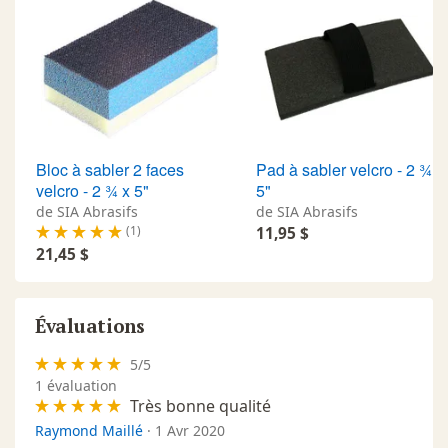
Bloc à sabler 2 faces
Pad à sabler velcro - 2 ¾ x
velcro - 2 ¾ x 5"
5"
de SIA Abrasifs
de SIA Abrasifs
(1)
11,95 $
21,45 $
Évaluations
5
/
5
1
évaluation
Très bonne qualité
Raymond Maillé
·
1 Avr 2020