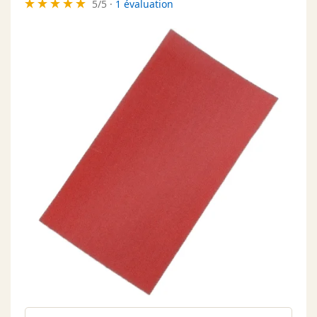
5
/
5
·
1 évaluation