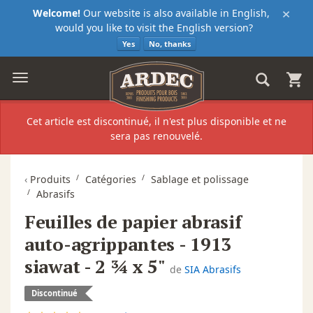
×
Welcome!
Our website is also available in English,
would you like to visit the English version?
Yes
No, thanks
Cet article est discontinué, il n'est plus disponible et ne
sera pas renouvelé.
‹
Produits
Catégories
Sablage et polissage
Abrasifs
Feuilles de papier abrasif
auto-agrippantes - 1913
siawat - 2 ¾ x 5"
de
SIA Abrasifs
Discontinué