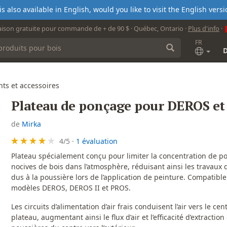
s also available in English, would you like to visit the English ver
aison gratuite pour commande de + de 90 $ · Québec, Ontario ·
Plus d'info
·
FR
ts et accessoires
Plateau de ponçage pour DEROS e
de
Mirka
4
/
5
·
1 évaluation
Plateau spécialement conçu pour limiter la concentration de p
nocives de bois dans l’atmosphère, réduisant ainsi les travaux 
dus à la poussière lors de l’application de peinture. Compatible
modèles DEROS, DEROS II et PROS.
Les circuits d’alimentation d’air frais conduisent l’air vers le cen
plateau, augmentant ainsi le flux d’air et l’efficacité d’extraction