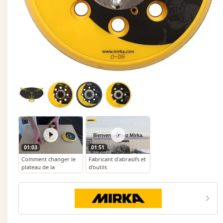
01:03
01:51
Comment changer le
Fabricant d'abrasifs et
plateau de la
d'outils
ponceuse Mirka
électroportatifs -
DEROS
MIRKA