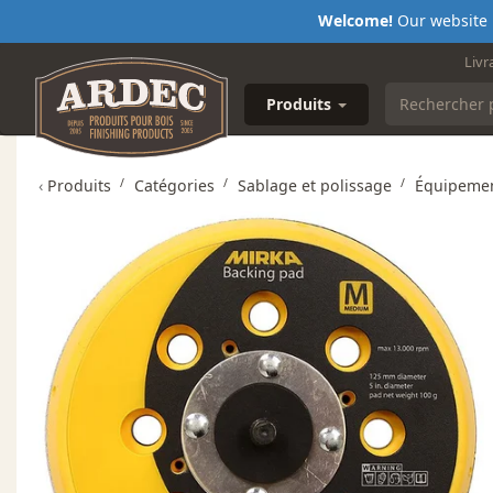
Welcome!
Our website i
Livr
Produits
‹
Produits
Catégories
Sablage et polissage
Équipemen