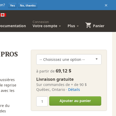
×
sion?
Yes
No, thanks
Connexion
Documentation
Votre compte
Plus
Panier
t PROS
69,12 $
à partir de
Livraison gratuite
oussières
Sur commandes de + de 90 $
de reprise
Québec, Ontario ·
Détails
 avec les
Ajouter au panier
tre du
 des