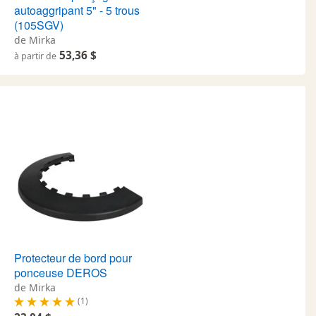
autoaggripant 5" - 5 trous
(105SGV)
de Mirka
53,36 $
à partir de
Protecteur de bord pour
ponceuse DEROS
de Mirka
(1)