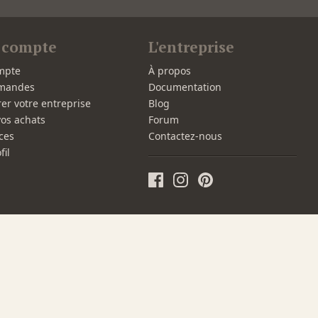
 compte
L'entreprise
mpte
À propos
mandes
Documentation
rer votre entreprise
Blog
vos achats
Forum
ces
Contactez-nous
fil