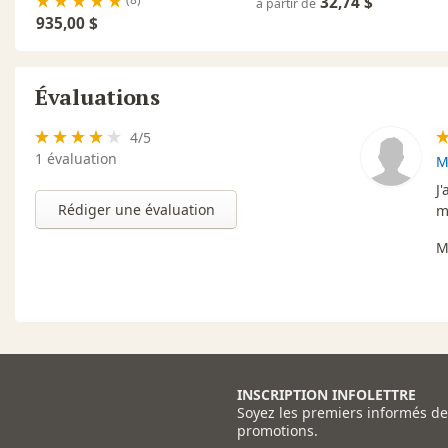
32,74 $
à partir de
935,00 $
Évaluations
4
/
5
1
évaluation
M
J
Rédiger une évaluation
m
M
INSCRIPTION INFOLETTRE
Soyez les premiers informés d
promotions.