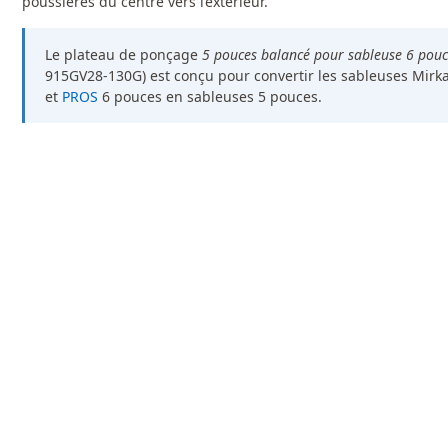
poussières du centre vers l’extérieur.
Le plateau de ponçage
5 pouces balancé pour sableuse 6 pouc
915GV28-130G) est conçu pour convertir les sableuses Mirk
et
PROS
6 pouces en sableuses 5 pouces.