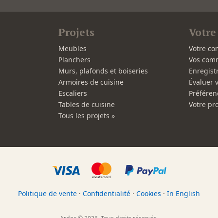
Projets
Votre
Meubles
Votre co
Planchers
Vos com
Murs, plafonds et boiseries
Enregist
Armoires de cuisine
Évaluer 
Escaliers
Préféren
Tables de cuisine
Votre pro
Tous les projets »
Politique de vente
·
Confidentialité
·
Cookies
·
In English