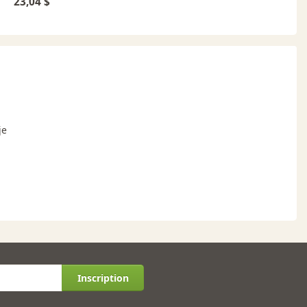
23,04 $
je
Inscription