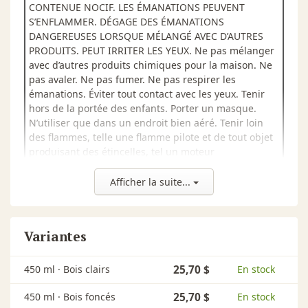
CONTENUE NOCIF. LES ÉMANATIONS PEUVENT
S’ENFLAMMER. DÉGAGE DES ÉMANATIONS
DANGEREUSES LORSQUE MÉLANGÉ AVEC D’AUTRES
PRODUITS. PEUT IRRITER LES YEUX. Ne pas mélanger
avec d’autres produits chimiques pour la maison. Ne
pas avaler. Ne pas fumer. Ne pas respirer les
émanations. Éviter tout contact avec les yeux. Tenir
hors de la portée des enfants. Porter un masque.
N’utiliser que dans un endroit bien aéré. Tenir loin
des flammes, telle une flamme pilote et de tout objet
produisant des étincelles, tel un moteur
électrique.PREMIER SOINS Contient de L’éther
monométhylique de propylène glycol, de la Méthyl
Afficher la suite...
éthylcétone, de l’Acétone et de l’Alcool éthylique. En
cas d’ingestion, appelez, immédiatement un centre
anti-poison ou un médecin. Si la personne est
Variantes
consciente, ne pas provoquer le vomissement. En cas
de contact avec les yeux, rincer avec l’eau pendant au
moins 20 minutes.
450 ml ·
Bois clairs
25,70 $
En stock
450 ml ·
Bois foncés
25,70 $
En stock