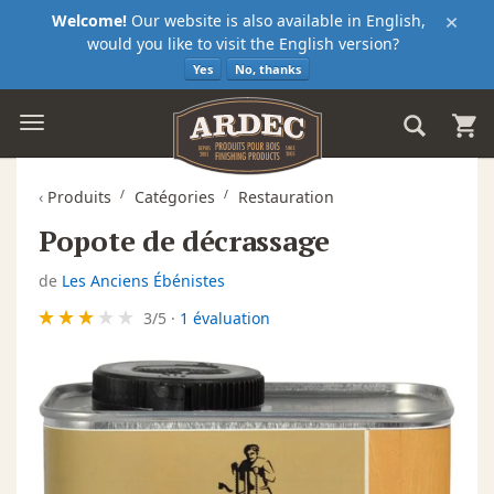
×
Welcome!
Our website is also available in English,
would you like to visit the English version?
Yes
No, thanks
‹
Produits
Catégories
Restauration
Popote de décrassage
de
Les Anciens Ébénistes
3
/
5
·
1 évaluation