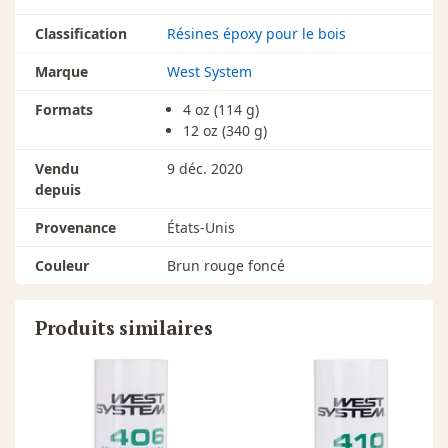
Classification
Résines époxy pour le bois
Marque
West System
Formats
4 oz (114 g)
12 oz (340 g)
Vendu
9 déc. 2020
depuis
Provenance
États-Unis
Couleur
Brun rouge foncé
Produits similaires