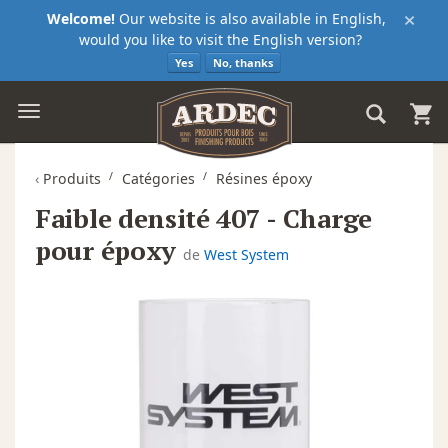
×
Welcome!
Our website is also available in English,
would you like to visit the English version?
Yes
No, thanks
‹
Produits
Catégories
Résines époxy
Faible densité 407 - Charge
pour époxy
de
West System