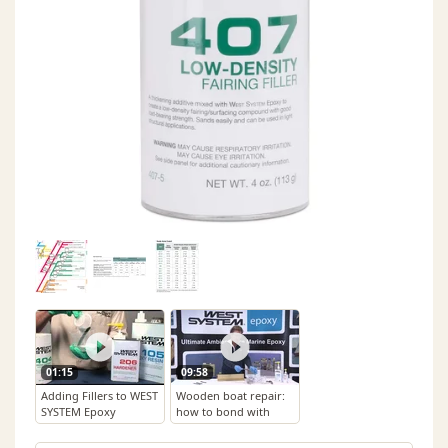
01:15
09:58
Adding Fillers to WEST
Wooden boat repair:
SYSTEM Epoxy
how to bond with
fillets