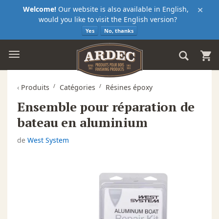
×
Welcome!
Our website is also available in English,
would you like to visit the English version?
Yes
No, thanks
‹
Produits
Catégories
Résines époxy
Ensemble pour réparation de
bateau en aluminium
de
West System