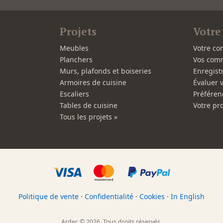
Projets
Votre
Meubles
Votre co
Planchers
Vos com
Murs, plafonds et boiseries
Enregist
Armoires de cuisine
Évaluer 
Escaliers
Préféren
Tables de cuisine
Votre pro
Tous les projets »
Politique de vente
·
Confidentialité
·
Cookies
·
In English
Ardec © 2026. Tous droits réservés.