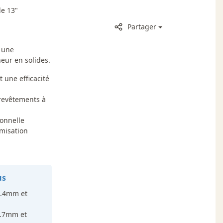
de 13"
Partager
 une
eur en solides.
 une efficacité
 revêtements à
ionnelle
misation
us
 1.4mm et
 1.7mm et