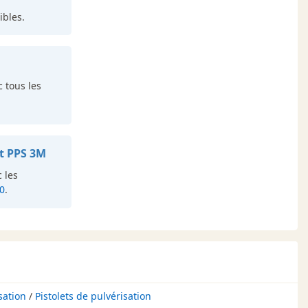
bles.
 tous les
t PPS 3M
 les
0
.
sation
/
Pistolets de pulvérisation