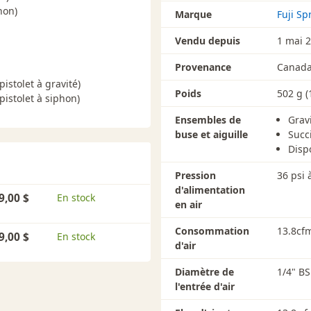
hon)
Marque
Fuji Sp
Vendu depuis
1 mai 
Provenance
Canad
istolet à gravité)
Poids
502 g (
istolet à siphon)
Ensembles de
Grav
buse et aiguille
Succ
Disp
Pression
36 psi à
d'alimentation
9,00 $
En stock
en air
Consommation
13.8cfm
9,00 $
En stock
d'air
Diamètre de
1/4" BS
l'entrée d'air