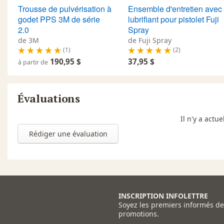
Trousse de pulvérisation à
Ensemble d'entretien avec
godet PPS 3M de série
lubrifiant pour pistolet Fuji
2.0
Spray
de 3M
de Fuji Spray
(1)
(2)
190,95 $
37,95 $
à partir de
Évaluations
Il n'y a act
Rédiger une évaluation
INSCRIPTION INFOLETTRE
Soyez les premiers informés d
promotions.