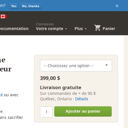
×
sion?
Yes
No, thanks
Connexion
Documentation
Votre compte
Plus
Panier
ne
eur
399,00 $
Livraison gratuite
Sur commandes de + de 90 $
té
ou avec
Québec, Ontario ·
Détails
Ajouter au panier
de
ans sacrifier