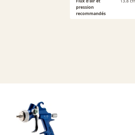
Flux d'air et
13.8 cf
pression
recommandés