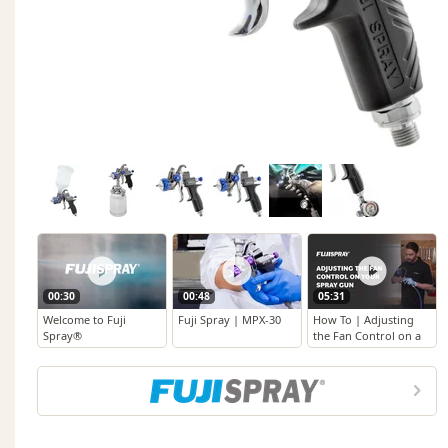
00:30
00:48
05:31
Welcome to Fuji
Fuji Spray | MPX-30
How To | Adjusting
Spray®
the Fan Control on a
Fuji Spray® Spray
Gun