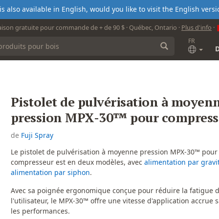
s also available in English, would you like to visit the English ver
aison gratuite pour commande de + de 90 $ · Québec, Ontario ·
Plus d'info
·
FR
Pistolet de pulvérisation à moyen
pression MPX-30™ pour compress
de
Fuji Spray
Le pistolet de pulvérisation à moyenne pression MPX-30™ pour
compresseur est en deux modèles, avec
alimentation par gravi
alimentation par siphon
.
Avec sa poignée ergonomique conçue pour réduire la fatigue 
l'utilisateur, le MPX-30™ offre une vitesse d'application accrue s
les performances.