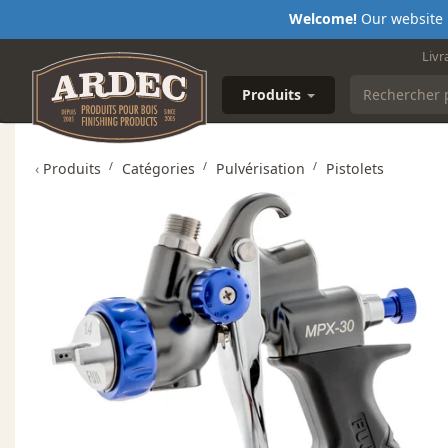
Welcome!
Our website i
Livr
Produits
‹
Produits
Catégories
Pulvérisation
Pistolets