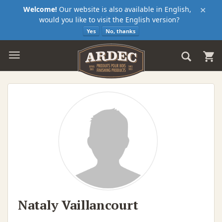
×
Welcome!
Our website is also available in English,
would you like to visit the English version?
Yes
No, thanks
Nataly Vaillancourt