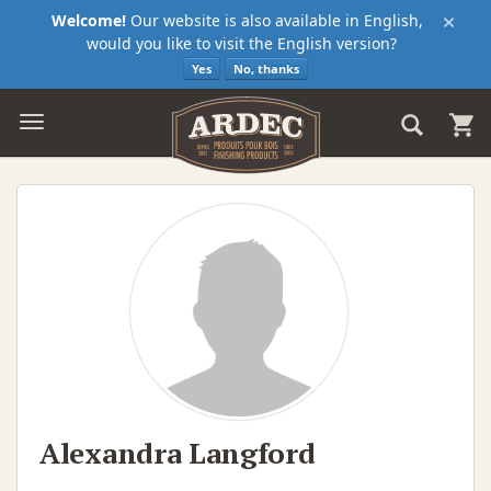
×
Welcome!
Our website is also available in English,
would you like to visit the English version?
Yes
No, thanks
Alexandra Langford