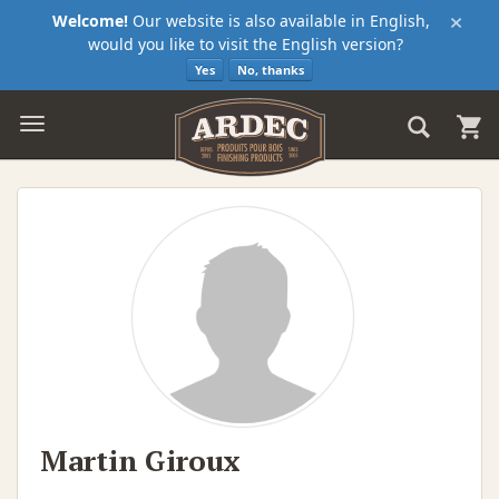
×
Welcome!
Our website is also available in English,
would you like to visit the English version?
Yes
No, thanks
Martin Giroux