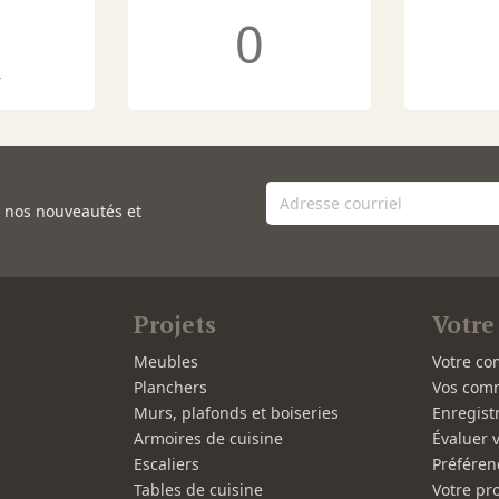
0
r
e nos nouveautés et
Projets
Votre
Meubles
Votre co
Planchers
Vos com
Murs, plafonds et boiseries
Enregist
Armoires de cuisine
Évaluer 
Escaliers
Préféren
Tables de cuisine
Votre pro