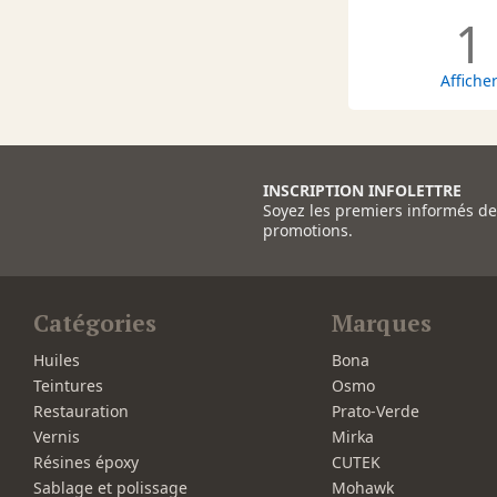
1
Affiche
INSCRIPTION INFOLETTRE
Soyez les premiers informés d
promotions.
Catégories
Marques
Huiles
Bona
Teintures
Osmo
Restauration
Prato-Verde
Vernis
Mirka
Résines époxy
CUTEK
Sablage et polissage
Mohawk