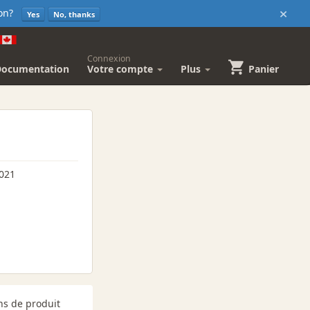
×
sion?
Yes
No, thanks
Connexion
Documentation
Votre compte
Plus
Panier
021
ns de produit