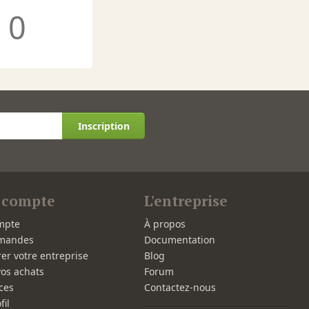
0
Inscription
 compte
L'entreprise
mpte
À propos
mandes
Documentation
rer votre entreprise
Blog
vos achats
Forum
ces
Contactez-nous
fil