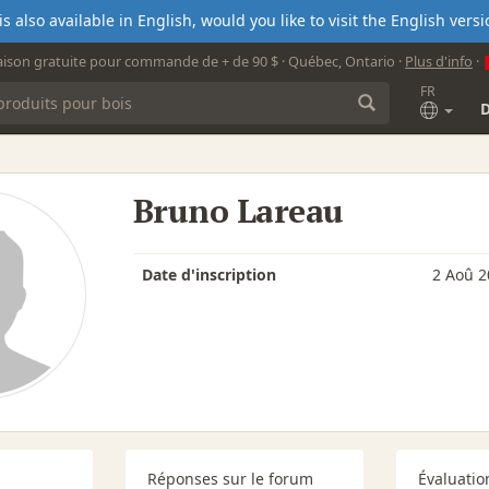
s also available in English, would you like to visit the English ver
aison gratuite pour commande de + de 90 $ · Québec, Ontario ·
Plus d'info
·
FR
Bruno Lareau
Date d'inscription
2 Aoû 2
Réponses sur le forum
Évaluatio