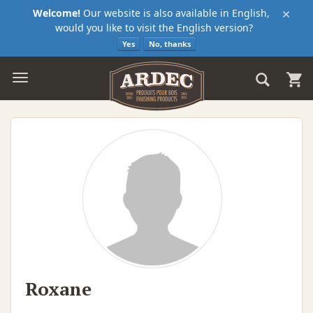
×
Welcome!
Our website is also available in English,
would you like to visit the English version?
Yes
No, thanks
Roxane