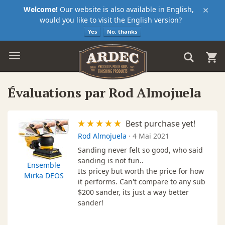
×
Welcome!
Our website is also available in English,
would you like to visit the English version?
Yes
No, thanks
Évaluations par Rod Almojuela
Best purchase yet!
Rod Almojuela
·
4 Mai 2021
Sanding never felt so good, who said
sanding is not fun..
Ensemble
Its pricey but worth the price for how
Mirka DEOS
it performs. Can't compare to any sub
$200 sander, its just a way better
sander!