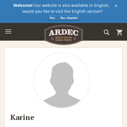
×
Welcome!
Our website is also available in English,
would you like to visit the English version?
Yes
No, thanks
Karine