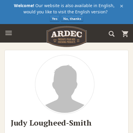
×
Welcome!
Our website is also available in English,
would you like to visit the English version?
Yes
No, thanks
Judy Lougheed-Smith